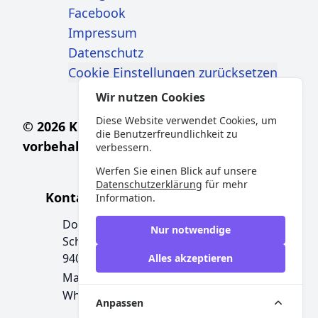
Facebook
Impressum
Datenschutz
Cookie Einstellungen zurücksetzen
Wir nutzen Cookies
Diese Website verwendet Cookies, um
© 2026 Kidopa Fotografie - Alle Rechte
die Benutzerfreundlichkeit zu
vorbehalten.
verbessern.
Werfen Sie einen Blick auf unsere
Datenschutzerklärung
für mehr
Kontakt:
Information.
Dominik Kindermann
Nur notwendige
Schwanthaler Str. 3
94034 Passau
Alles akzeptieren
kindermann(at)kidopa.de
Mail:
WhatsApp: +49 851/20969040
Anpassen