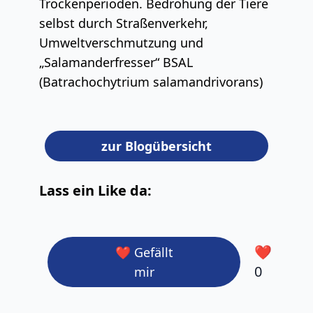
Trockenperioden. Bedrohung der Tiere
selbst durch Straßenverkehr,
Umweltverschmutzung und
„Salamanderfresser“ BSAL
(Batrachochytrium salamandrivorans)
zur Blogübersicht
Lass ein Like da:
❤️
❤️ Gefällt
0
mir